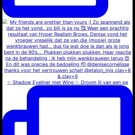
✨ Shadow Eyeliner met Wing ✨ Droom jij van een pe