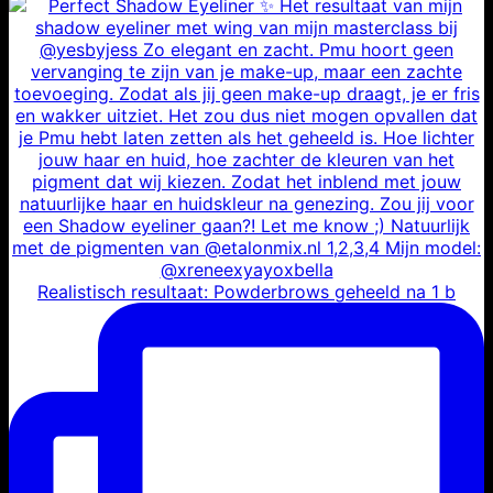
Realistisch resultaat: Powderbrows geheeld na 1 b