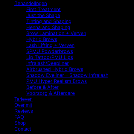
Behandelingen
First Treatment
Just the Shape
Tinting and Shaping
Henna and Shaping
Brow Lamination + Verven
Hybrid Brows
Lash Lifting + Verven
SPMU Powderbrows
Lip Tattoo/PMU Lips
Infralash/Deepliner
Airbrushed Hybrid Brows
Shadow Eyeliner – Shadow Infralash
PMU Hyper Realism Brows
Before & After
Voorzorg & Aftercare
Tarieven
Over mij
Reviews
FAQ
Shop
Contact