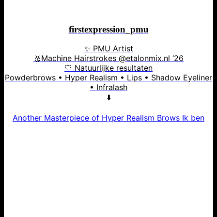
firstexpression_pmu
✨ PMU Artist
🥈Machine Hairstrokes @etalonmix.nl ‘26
🤍 Natuurlijke resultaten
Powderbrows • Hyper Realism • Lips • Shadow Eyeliner
• Infralash
⬇️
Another Masterpiece of Hyper Realism Brows Ik ben