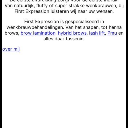
Van natuurlijk, fluffy of super strakke wenkbrauwen, bij
First Expression luisteren wij naar uw wensen.
First Expression is gespecialiseerd in
wenkbrauwbehandelingen. Van het shapen, tot henna
brows,
brow lamination
,
hybrid brows
,
lash lift
,
Pmu
en
alles daar tussenin.
over mij