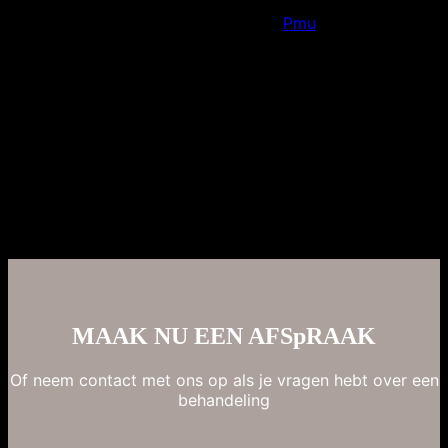
Denk jij er al een tijdje aan permanente make-up? Bij
First Expression kun je terecht voor
Pmu
, powderbrows,
soft powderbrows, ombre brows en lipblush: aquarel lips
en full lips. Spmu is een semi permanente make-up.
Doordat we met een naaldje inkt in de bovenste
huidlaag aanbrengen, zorgen wij voor mooie natuurlijke
zachte resultaten. D eerste behandeling bestaat uit 2
behandelingen met 6/8 weken ertussen. Ongeveer
anderhalf jaar later kom je terug je jaarlijkste touch-up.
Zo blijft de vorm mooi strak en geven wij de kleur een
boost.
MAAK NU EEN AFSpRAAK
Of neem contact met ons op als je vragen hebt over een
behandeling