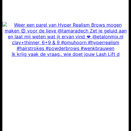
Ik krijg vaak de vraag.. wie doet jouw Lash Lift d